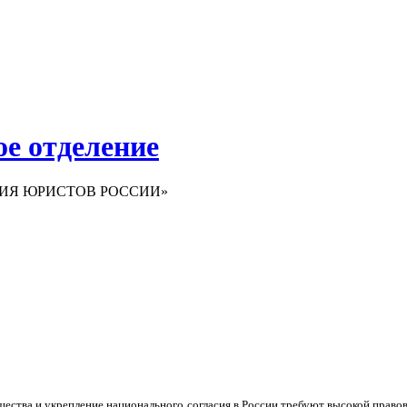
е отделение
ИАЦИЯ ЮРИСТОВ РОССИИ»
ества и укрепление национального согласия в России требуют высокой правов